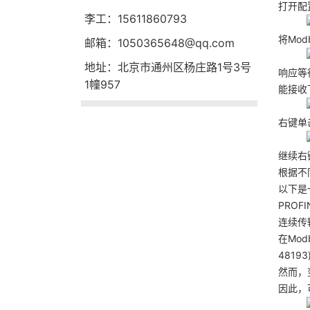
打开配
李工：15611860793
将Mod
邮箱：1050365648@qq.com
地址：北京市通州区杨庄路1号3号
响应等
1幢957
能接收
右键单
继续右
根据不
以下是
PRO
连续传
在Mo
4819
然而，
因此，