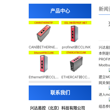
新闻
产品中心
CAN转ETHERNETIP
profinet转CCLINK
兴达易控m
本例是将
PROFI
Mod
建立MO
EthernetIP转CCLINK
ETHERCAT转CCLINK
网关保
联系我们
进入m
组态参
兴达易控（北京）科技有限公司