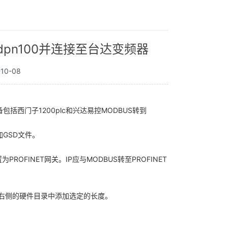
mdpn100并连接至台达变频器
10-08
备包括西门子1200plc和兴达易控MODBUS转到
加GSD文件。
ROFINET网关。IP应与MODBUS转至PROFINET
;从右侧的硬件目录中添加选定的长度。