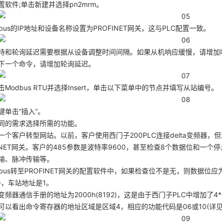
置软件;单击新建并选择pn2mrm。
bus的IP地址和设备名称设置为PROFINET网关，这与PLC配置一致。
待和轮询延迟需要根据从设备调整时间间隔。如果从机响应缓慢，请增加
下一个命令，请增加轮询延迟。
击Modbus RTU并选择Insert，单击以下菜单中的节点并填写从站编号。
键单击“插入”。
同的需求选择所需的功能。
一个客户转型网站。以前，客户使用西门子200PLC连接delta变频器，但现
FINET网关。客户的485参数是波特率9600，甚至检查8个数据位和
输、脉冲传输等。
dbus转至PROFINET网关的配置软件中，如果检查位不是无，则数据位应为
3)，车站地址是1。
变频器通信手册的地址为2000h(8192)，这是由于西门子PLC中增加了4*
可以看出命令寄存器的地址区域是区域4，相应的功能代码是06或10(详见