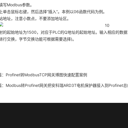
填写Modbus参数。
上单击鼠标右键，然后选择“插入”。本例以06函数代码为例。
站地址，注意小数点，不要添加地址区。
射的起始地址为1500，对应于PLC的Q地址的起始地址。输入相应的数
进行交换，字节交换功能可根据需要选择)。
篇：
Profinet转ModbusTCP网关博图快速配置案例
篇：
Modbus转Profinet网关把安科瑞ARD3T电机保护器接入到Profinet