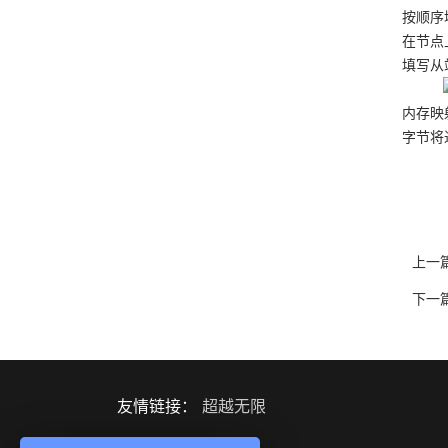
按顺序
在节点
填写从
内存映
字节将
上一
下一
友情链接：
超越无限