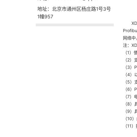
地址：北京市通州区杨庄路1号3号
1幢957
XD-
Prof
网络中
注：XD
（1）使用
（2）支
（3）P
（4）
（5）支
（6）
（7）
（8）
（9）
（10
（11）