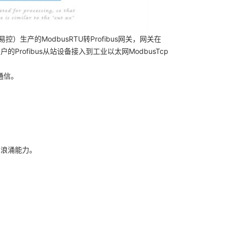
生产的ModbusRTU转Profibus网关，网关在
户的Profibus从站设备接入到
工业以太网
ModbusTcp
站通信。
、浪涌能力。