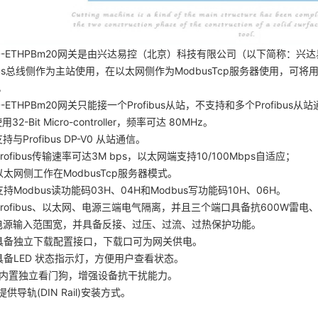
ETHPBm20网关是由兴达易控（北京）科技有限公司（以下简称：兴达易控）
ibus总线侧作为主站使用，在以太网侧作为ModbusTcp服务器使用，可将用
，
-ETHPBm20网关只能接一个Profibus从站，不支持和多个Profibus从
32-Bit Micro-controller，频率可达 80MHz。
持与Profibus DP-V0 从站通信。
rofibus传输速率可达3M bps，以太网端支持10/100Mbps自适应；
以太网侧工作在ModbusTcp服务器模式。
持Modbus读功能码03H、04H和Modbus写功能码10H、06H。
Profibus、以太网、电源三端电气隔离，并且三个端口具备抗600W雷电
电源输入范围宽，并具备反接、过压、过流、过热保护功能。
具备独立下载配置接口，下载口可为网关供电。
具备LED 状态指示灯，方便用户查看状态。
）内置独立看门狗，增强设备抗干扰能力。
提供导轨(DIN Rail)安装方式。