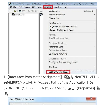
1.【Inter face Para meter Assignment】设置为 NetS7PD.MPI.1，
确保MPI转以太网模块【Access Point of the Application】为
S7ONLINE（STEP7）—> NetS7PD.MPI.1，点击【Properties】按
钮；