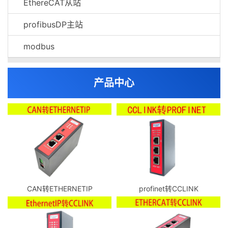
EthereCAT从站
profibusDP主站
modbus
产品中心
CAN转ETHERNETIP
profinet转CCLINK